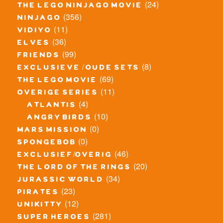
(24)
the lego ninjago movie
(356)
ninjago
(11)
vidiyo
(36)
elves
(99)
friends
(8)
exclusieve / oude sets
(69)
the lego movie
(11)
overige series
(4)
atlantis
(10)
angry birds
(0)
mars mission
(0)
spongebob
(46)
exclusief/overig
(20)
the lord of the rings
(34)
jurassic world
(23)
pirates
(12)
unikitty
(281)
super heroes