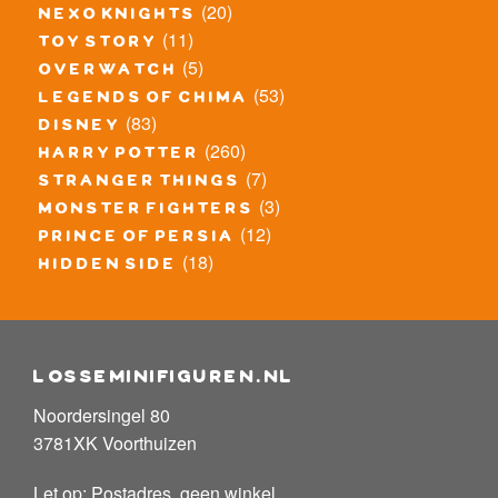
(20)
nexo knights
(11)
toy story
(5)
overwatch
(53)
legends of chima
(83)
disney
(260)
harry potter
(7)
stranger things
(3)
monster fighters
(12)
prince of persia
(18)
hidden side
losseminifiguren.nl
Noordersingel 80
3781XK Voorthuizen
Let op: Postadres, geen winkel.