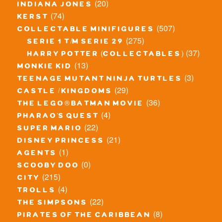
(20)
indiana jones
(74)
kerst
(507)
collectable minifigures
(275)
serie 1 t/m serie 29
(37)
harry potter (collectables)
(13)
monkie kid
(3)
teenage mutant ninja turtles
(29)
castle / kingdoms
(36)
the lego® batman movie
(4)
pharao's quest
(22)
super mario
(21)
disney princess
(1)
agents
(0)
scooby doo
(215)
city
(4)
trolls
(22)
the simpsons
(8)
pirates of the caribbean