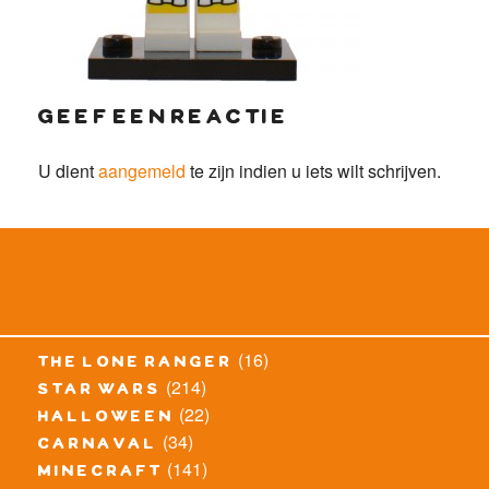
geef een reactie
U dient
aangemeld
te zijn indien u iets wilt schrijven.
(16)
the lone ranger
(214)
star wars
(22)
halloween
(34)
carnaval
(141)
minecraft