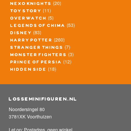
(20)
nexo knights
(11)
toy story
(5)
overwatch
(53)
legends of chima
(83)
disney
(260)
harry potter
(7)
stranger things
(3)
monster fighters
(12)
prince of persia
(18)
hidden side
losseminifiguren.nl
Noordersingel 80
3781XK Voorthuizen
Let op: Postadres, geen winkel.