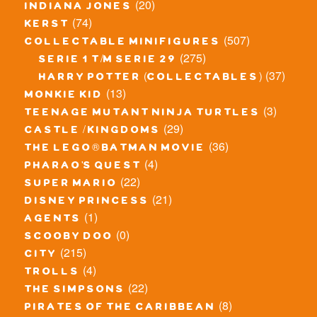
(20)
indiana jones
(74)
kerst
(507)
collectable minifigures
(275)
serie 1 t/m serie 29
(37)
harry potter (collectables)
(13)
monkie kid
(3)
teenage mutant ninja turtles
(29)
castle / kingdoms
(36)
the lego® batman movie
(4)
pharao's quest
(22)
super mario
(21)
disney princess
(1)
agents
(0)
scooby doo
(215)
city
(4)
trolls
(22)
the simpsons
(8)
pirates of the caribbean