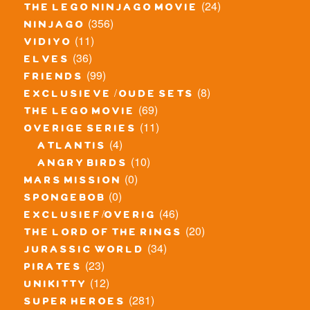
(24)
the lego ninjago movie
(356)
ninjago
(11)
vidiyo
(36)
elves
(99)
friends
(8)
exclusieve / oude sets
(69)
the lego movie
(11)
overige series
(4)
atlantis
(10)
angry birds
(0)
mars mission
(0)
spongebob
(46)
exclusief/overig
(20)
the lord of the rings
(34)
jurassic world
(23)
pirates
(12)
unikitty
(281)
super heroes