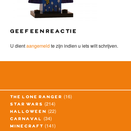
geef een reactie
U dient
aangemeld
te zijn indien u iets wilt schrijven.
(16)
the lone ranger
(214)
star wars
(22)
halloween
(34)
carnaval
(141)
minecraft