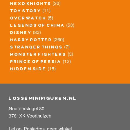
(20)
nexo knights
(11)
toy story
(5)
overwatch
(53)
legends of chima
(83)
disney
(260)
harry potter
(7)
stranger things
(3)
monster fighters
(12)
prince of persia
(18)
hidden side
losseminifiguren.nl
Noordersingel 80
3781XK Voorthuizen
Let op: Postadres, geen winkel.