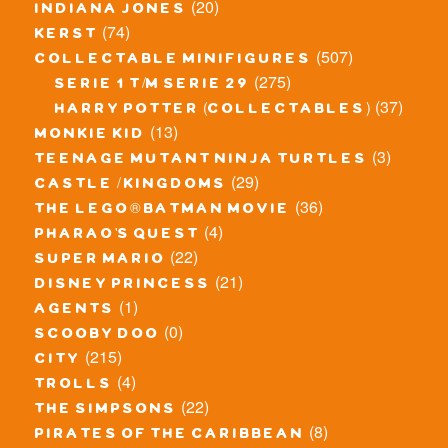
(20)
indiana jones
(74)
kerst
(507)
collectable minifigures
(275)
serie 1 t/m serie 29
(37)
harry potter (collectables)
(13)
monkie kid
(3)
teenage mutant ninja turtles
(29)
castle / kingdoms
(36)
the lego® batman movie
(4)
pharao's quest
(22)
super mario
(21)
disney princess
(1)
agents
(0)
scooby doo
(215)
city
(4)
trolls
(22)
the simpsons
(8)
pirates of the caribbean