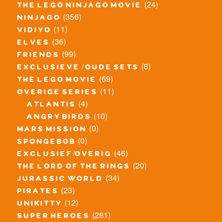
(24)
the lego ninjago movie
(356)
ninjago
(11)
vidiyo
(36)
elves
(99)
friends
(8)
exclusieve / oude sets
(69)
the lego movie
(11)
overige series
(4)
atlantis
(10)
angry birds
(0)
mars mission
(0)
spongebob
(46)
exclusief/overig
(20)
the lord of the rings
(34)
jurassic world
(23)
pirates
(12)
unikitty
(281)
super heroes