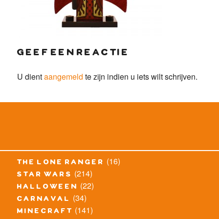
geef een reactie
U dient
aangemeld
te zijn indien u iets wilt schrijven.
(16)
the lone ranger
(214)
star wars
(22)
halloween
(34)
carnaval
(141)
minecraft