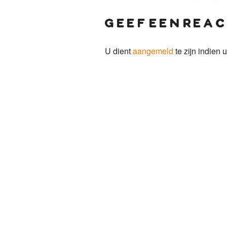
geef een reac
U dient
aangemeld
te zijn indien u