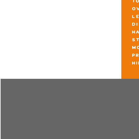
t
o
l
d
h
s
m
pr
h