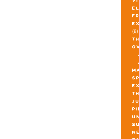
v
e
f
e
(8)
t
o
m
s
e
th
j
p
u
s
n