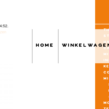
4:52.
t
uzen
s
h
home
winkelwage
c
m
i
k
c
m
mo