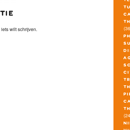
t
t
tie
c
t
(36
 iets wilt schrijven.
p
s
d
a
s
c
t
t
pi
c
t
(24
n