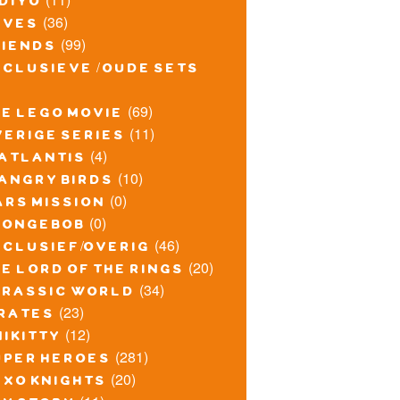
idiyo
(36)
lves
(99)
riends
xclusieve / oude sets
(69)
he lego movie
(11)
verige series
(4)
atlantis
(10)
angry birds
(0)
ars mission
(0)
pongebob
(46)
xclusief/overig
(20)
e lord of the rings
(34)
urassic world
(23)
irates
(12)
nikitty
(281)
uper heroes
(20)
exo knights