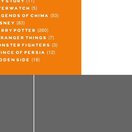
(11)
oy story
(5)
verwatch
(53)
egends of chima
(83)
isney
(260)
arry potter
(7)
tranger things
(3)
onster fighters
(12)
ince of persia
(18)
idden side