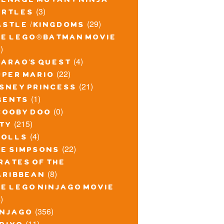
eenage mutant ninja
(3)
urtles
(29)
astle / kingdoms
he lego® batman movie
)
(4)
harao's quest
(22)
uper mario
(21)
isney princess
(1)
gents
(0)
cooby doo
(215)
ity
(4)
rolls
(22)
he simpsons
rates of the
(8)
aribbean
he lego ninjago movie
)
(356)
injago
(11)