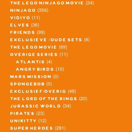
(24)
the lego ninjago movie
(356)
ninjago
(11)
vidiyo
(36)
elves
(99)
friends
(8)
exclusieve / oude sets
(69)
the lego movie
(11)
overige series
(4)
atlantis
(10)
angry birds
(0)
mars mission
(0)
spongebob
(46)
exclusief/overig
(20)
the lord of the rings
(34)
jurassic world
(23)
pirates
(12)
unikitty
(281)
super heroes