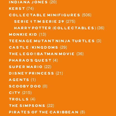
(20)
indiana jones
(74)
kerst
(506)
collectable minifigures
(275)
serie 1 t/m serie 29
(36)
harry potter (collectables)
(13)
monkie kid
(3)
teenage mutant ninja turtles
(29)
castle / kingdoms
(36)
the lego® batman movie
(4)
pharao's quest
(22)
super mario
(21)
disney princess
(1)
agents
(0)
scooby doo
(215)
city
(4)
trolls
(22)
the simpsons
(8)
pirates of the caribbean