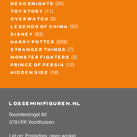
(20)
nexo knights
(11)
toy story
(5)
overwatch
(53)
legends of chima
(83)
disney
(259)
harry potter
(7)
stranger things
(3)
monster fighters
(12)
prince of persia
(18)
hidden side
losseminifiguren.nl
Noordersingel 80
3781XK Voorthuizen
Let op: Postadres, geen winkel.