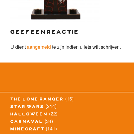
geef een reactie
U dient
aangemeld
te zijn indien u iets wilt schrijven.
(16)
the lone ranger
(214)
star wars
(22)
halloween
(34)
carnaval
(141)
minecraft