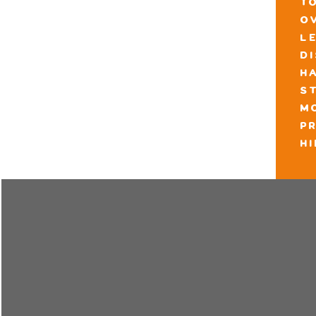
t
o
l
d
h
s
m
pr
h