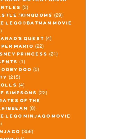
eenage mutant ninja
(3)
urtles
(29)
astle / kingdoms
he lego® batman movie
)
(4)
harao's quest
(22)
uper mario
(21)
isney princess
(1)
gents
(0)
cooby doo
(215)
ity
(4)
rolls
(22)
he simpsons
rates of the
(8)
aribbean
he lego ninjago movie
)
(356)
injago
(11)