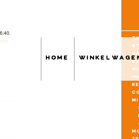
6:40.
t
uzen
s
h
home
winkelwage
c
m
i
k
c
m
mo