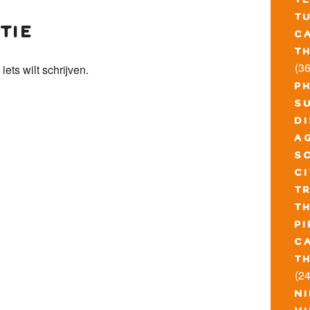
t
t
tie
c
t
(36
 iets wilt schrijven.
p
s
d
a
s
c
t
t
pi
c
t
(24
n