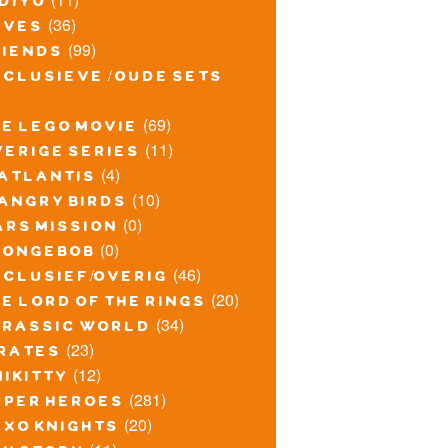
idiyo
(36)
lves
(99)
riends
xclusieve / oude sets
(69)
he lego movie
(11)
verige series
(4)
atlantis
(10)
angry birds
(0)
ars mission
(0)
pongebob
(46)
xclusief/overig
(20)
e lord of the rings
(34)
urassic world
(23)
irates
(12)
nikitty
(281)
uper heroes
(20)
exo knights