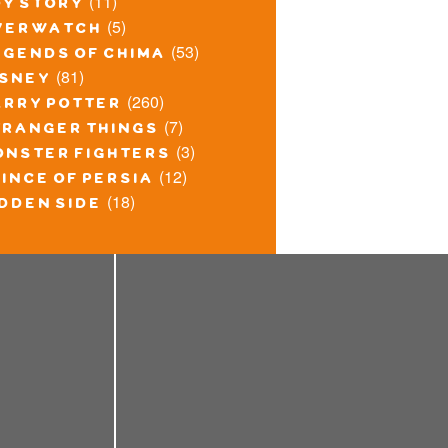
(11)
oy story
(5)
verwatch
(53)
egends of chima
(81)
isney
(260)
arry potter
(7)
tranger things
(3)
onster fighters
(12)
ince of persia
(18)
idden side