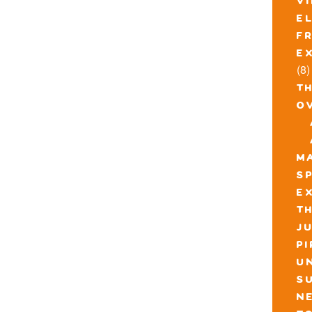
v
e
f
e
(8)
t
o
m
s
e
th
j
p
u
s
n