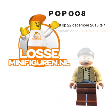
pop008
Gepost op 22 december 2015 te 1
Geschreven door
Hans Viertelha