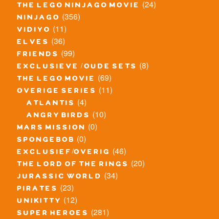
(24)
the lego ninjago movie
(356)
ninjago
(11)
vidiyo
(36)
elves
(99)
friends
(8)
exclusieve / oude sets
(69)
the lego movie
(11)
overige series
(4)
atlantis
(10)
angry birds
(0)
mars mission
(0)
spongebob
(46)
exclusief/overig
(20)
the lord of the rings
(34)
jurassic world
(23)
pirates
(12)
unikitty
(281)
super heroes