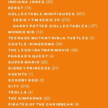
(20)
indiana jones
(74)
kerst
(507)
collectable minifigures
(275)
serie 1 t/m serie 29
(37)
harry potter (collectables)
(13)
monkie kid
(3)
teenage mutant ninja turtles
(29)
castle / kingdoms
(36)
the lego® batman movie
(4)
pharao's quest
(22)
super mario
(21)
disney princess
(1)
agents
(0)
scooby doo
(215)
city
(4)
trolls
(22)
the simpsons
(8)
pirates of the caribbean