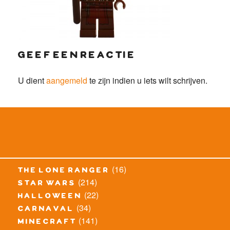
geef een reactie
U dient
aangemeld
te zijn indien u iets wilt schrijven.
(16)
the lone ranger
(214)
star wars
(22)
halloween
(34)
carnaval
(141)
minecraft