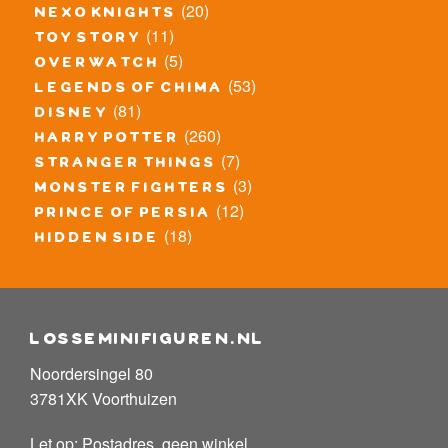
(20)
nexo knights
(11)
toy story
(5)
overwatch
(53)
legends of chima
(81)
disney
(260)
harry potter
(7)
stranger things
(3)
monster fighters
(12)
prince of persia
(18)
hidden side
losseminifiguren.nl
Noordersingel 80
3781XK Voorthuizen
Let op: Postadres, geen winkel.