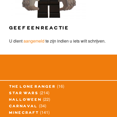
geef een reactie
U dient
aangemeld
te zijn indien u iets wilt schrijven.
(16)
the lone ranger
(214)
star wars
(22)
halloween
(34)
carnaval
(141)
minecraft