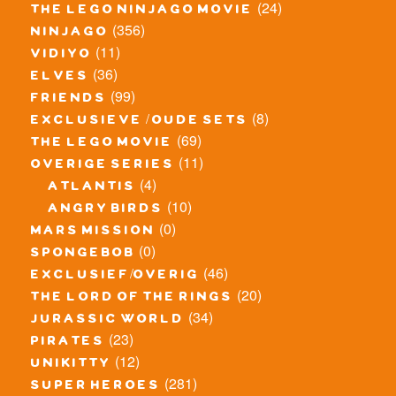
(24)
the lego ninjago movie
(356)
ninjago
(11)
vidiyo
(36)
elves
(99)
friends
(8)
exclusieve / oude sets
(69)
the lego movie
(11)
overige series
(4)
atlantis
(10)
angry birds
(0)
mars mission
(0)
spongebob
(46)
exclusief/overig
(20)
the lord of the rings
(34)
jurassic world
(23)
pirates
(12)
unikitty
(281)
super heroes