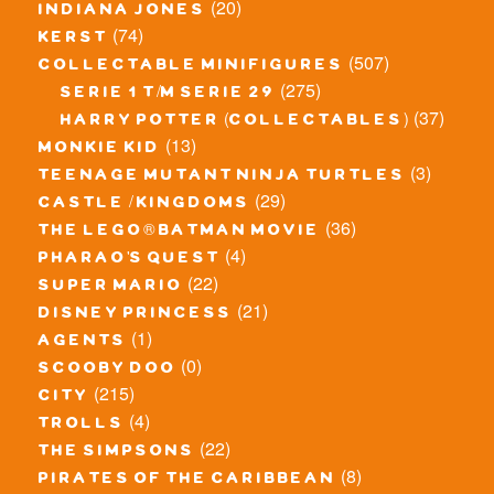
(20)
indiana jones
(74)
kerst
(507)
collectable minifigures
(275)
serie 1 t/m serie 29
(37)
harry potter (collectables)
(13)
monkie kid
(3)
teenage mutant ninja turtles
(29)
castle / kingdoms
(36)
the lego® batman movie
(4)
pharao's quest
(22)
super mario
(21)
disney princess
(1)
agents
(0)
scooby doo
(215)
city
(4)
trolls
(22)
the simpsons
(8)
pirates of the caribbean