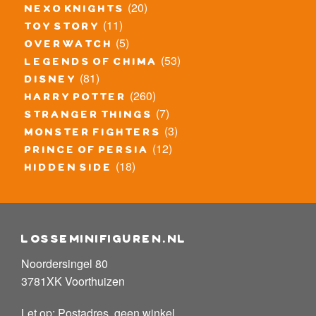
(20)
nexo knights
(11)
toy story
(5)
overwatch
(53)
legends of chima
(81)
disney
(260)
harry potter
(7)
stranger things
(3)
monster fighters
(12)
prince of persia
(18)
hidden side
losseminifiguren.nl
Noordersingel 80
3781XK Voorthuizen
Let op: Postadres, geen winkel.