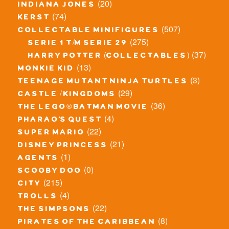
(20)
indiana jones
(74)
kerst
(507)
collectable minifigures
(275)
serie 1 t/m serie 29
(37)
harry potter (collectables)
(13)
monkie kid
(3)
teenage mutant ninja turtles
(29)
castle / kingdoms
(36)
the lego® batman movie
(4)
pharao's quest
(22)
super mario
(21)
disney princess
(1)
agents
(0)
scooby doo
(215)
city
(4)
trolls
(22)
the simpsons
(8)
pirates of the caribbean