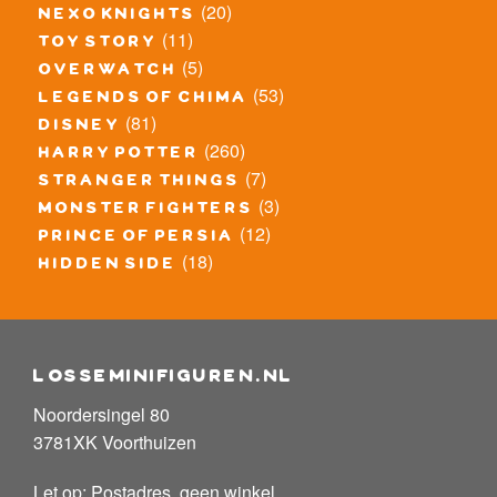
(20)
nexo knights
(11)
toy story
(5)
overwatch
(53)
legends of chima
(81)
disney
(260)
harry potter
(7)
stranger things
(3)
monster fighters
(12)
prince of persia
(18)
hidden side
losseminifiguren.nl
Noordersingel 80
3781XK Voorthuizen
Let op: Postadres, geen winkel.