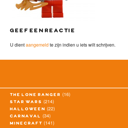
geef een reactie
U dient
aangemeld
te zijn indien u iets wilt schrijven.
(16)
the lone ranger
(214)
star wars
(22)
halloween
(34)
carnaval
(141)
minecraft