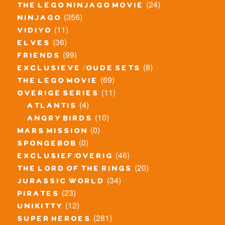
(24)
the lego ninjago movie
(356)
ninjago
(11)
vidiyo
(36)
elves
(99)
friends
(8)
exclusieve / oude sets
(69)
the lego movie
(11)
overige series
(4)
atlantis
(10)
angry birds
(0)
mars mission
(0)
spongebob
(46)
exclusief/overig
(20)
the lord of the rings
(34)
jurassic world
(23)
pirates
(12)
unikitty
(281)
super heroes