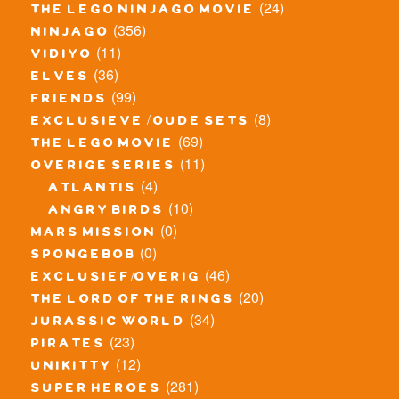
(24)
the lego ninjago movie
(356)
ninjago
(11)
vidiyo
(36)
elves
(99)
friends
(8)
exclusieve / oude sets
(69)
the lego movie
(11)
overige series
(4)
atlantis
(10)
angry birds
(0)
mars mission
(0)
spongebob
(46)
exclusief/overig
(20)
the lord of the rings
(34)
jurassic world
(23)
pirates
(12)
unikitty
(281)
super heroes