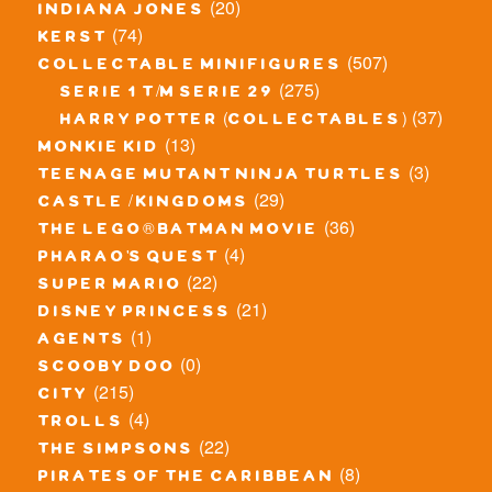
(20)
indiana jones
(74)
kerst
(507)
collectable minifigures
(275)
serie 1 t/m serie 29
(37)
harry potter (collectables)
(13)
monkie kid
(3)
teenage mutant ninja turtles
(29)
castle / kingdoms
(36)
the lego® batman movie
(4)
pharao's quest
(22)
super mario
(21)
disney princess
(1)
agents
(0)
scooby doo
(215)
city
(4)
trolls
(22)
the simpsons
(8)
pirates of the caribbean