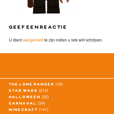
geef een reactie
U dient
aangemeld
te zijn indien u iets wilt schrijven.
(16)
the lone ranger
(214)
star wars
(22)
halloween
(34)
carnaval
(141)
minecraft