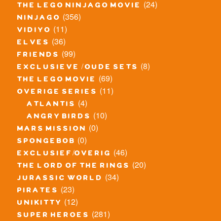
(24)
the lego ninjago movie
(356)
ninjago
(11)
vidiyo
(36)
elves
(99)
friends
(8)
exclusieve / oude sets
(69)
the lego movie
(11)
overige series
(4)
atlantis
(10)
angry birds
(0)
mars mission
(0)
spongebob
(46)
exclusief/overig
(20)
the lord of the rings
(34)
jurassic world
(23)
pirates
(12)
unikitty
(281)
super heroes