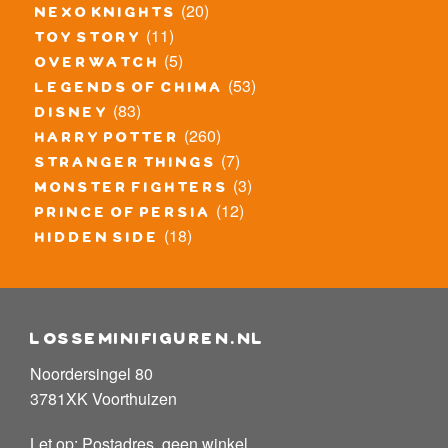
(20)
nexo knights
(11)
toy story
(5)
overwatch
(53)
legends of chima
(83)
disney
(260)
harry potter
(7)
stranger things
(3)
monster fighters
(12)
prince of persia
(18)
hidden side
losseminifiguren.nl
Noordersingel 80
3781XK Voorthuizen
Let op: Postadres, geen winkel.