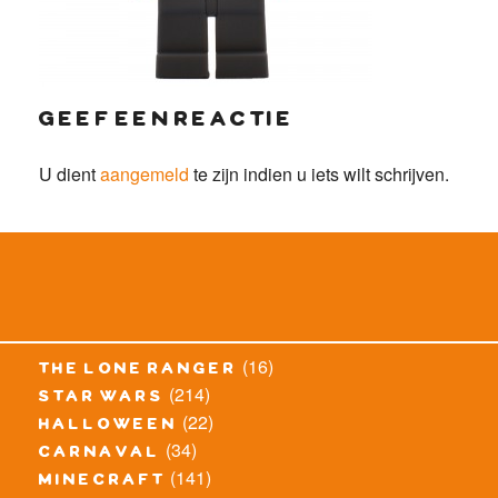
geef een reactie
U dient
aangemeld
te zijn indien u iets wilt schrijven.
(16)
the lone ranger
(214)
star wars
(22)
halloween
(34)
carnaval
(141)
minecraft