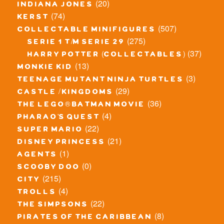
(20)
indiana jones
(74)
kerst
(507)
collectable minifigures
(275)
serie 1 t/m serie 29
(37)
harry potter (collectables)
(13)
monkie kid
(3)
teenage mutant ninja turtles
(29)
castle / kingdoms
(36)
the lego® batman movie
(4)
pharao's quest
(22)
super mario
(21)
disney princess
(1)
agents
(0)
scooby doo
(215)
city
(4)
trolls
(22)
the simpsons
(8)
pirates of the caribbean