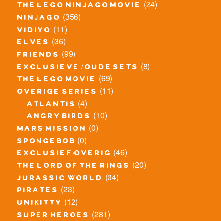
(24)
the lego ninjago movie
(356)
ninjago
(11)
vidiyo
(36)
elves
(99)
friends
(8)
exclusieve / oude sets
(69)
the lego movie
(11)
overige series
(4)
atlantis
(10)
angry birds
(0)
mars mission
(0)
spongebob
(46)
exclusief/overig
(20)
the lord of the rings
(34)
jurassic world
(23)
pirates
(12)
unikitty
(281)
super heroes