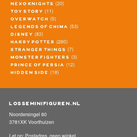
(20)
nexo knights
(11)
toy story
(5)
overwatch
(53)
legends of chima
(83)
disney
(260)
harry potter
(7)
stranger things
(3)
monster fighters
(12)
prince of persia
(18)
hidden side
losseminifiguren.nl
Noordersingel 80
3781XK Voorthuizen
Let op: Postadres, geen winkel.