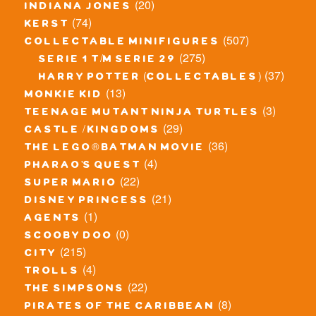
(20)
indiana jones
(74)
kerst
(507)
collectable minifigures
(275)
serie 1 t/m serie 29
(37)
harry potter (collectables)
(13)
monkie kid
(3)
teenage mutant ninja turtles
(29)
castle / kingdoms
(36)
the lego® batman movie
(4)
pharao's quest
(22)
super mario
(21)
disney princess
(1)
agents
(0)
scooby doo
(215)
city
(4)
trolls
(22)
the simpsons
(8)
pirates of the caribbean