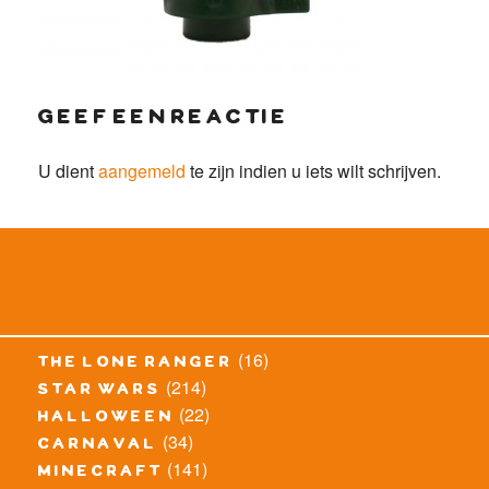
geef een reactie
U dient
aangemeld
te zijn indien u iets wilt schrijven.
(16)
the lone ranger
(214)
star wars
(22)
halloween
(34)
carnaval
(141)
minecraft