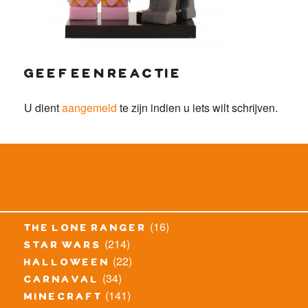
geef een reactie
U dient
aangemeld
te zijn indien u iets wilt schrijven.
(16)
the lone ranger
(214)
star wars
(22)
halloween
(34)
carnaval
(141)
minecraft