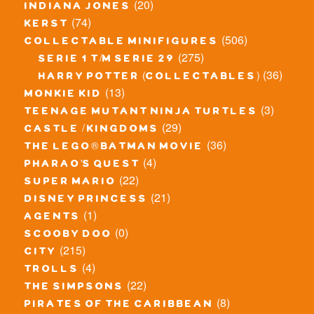
(20)
indiana jones
(74)
kerst
(506)
collectable minifigures
(275)
serie 1 t/m serie 29
(36)
harry potter (collectables)
(13)
monkie kid
(3)
teenage mutant ninja turtles
(29)
castle / kingdoms
(36)
the lego® batman movie
(4)
pharao's quest
(22)
super mario
(21)
disney princess
(1)
agents
(0)
scooby doo
(215)
city
(4)
trolls
(22)
the simpsons
(8)
pirates of the caribbean