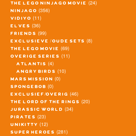
(24)
the lego ninjago movie
(356)
ninjago
(11)
vidiyo
(36)
elves
(99)
friends
(8)
exclusieve / oude sets
(69)
the lego movie
(11)
overige series
(4)
atlantis
(10)
angry birds
(0)
mars mission
(0)
spongebob
(46)
exclusief/overig
(20)
the lord of the rings
(34)
jurassic world
(23)
pirates
(12)
unikitty
(281)
super heroes