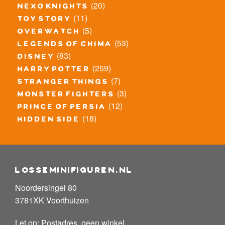
(20)
nexo knights
(11)
toy story
(5)
overwatch
(53)
legends of chima
(83)
disney
(259)
harry potter
(7)
stranger things
(3)
monster fighters
(12)
prince of persia
(18)
hidden side
losseminifiguren.nl
Noordersingel 80
3781XK Voorthuizen
Let op: Postadres, geen winkel.