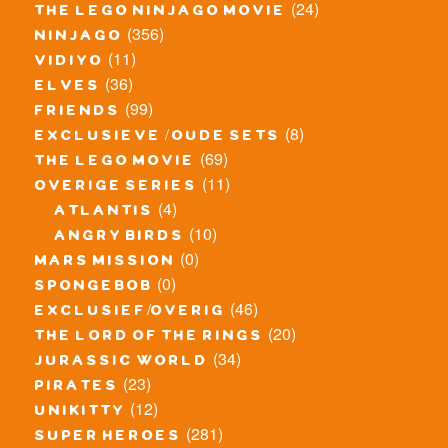
(24)
the lego ninjago movie
(356)
ninjago
(11)
vidiyo
(36)
elves
(99)
friends
(8)
exclusieve / oude sets
(69)
the lego movie
(11)
overige series
(4)
atlantis
(10)
angry birds
(0)
mars mission
(0)
spongebob
(46)
exclusief/overig
(20)
the lord of the rings
(34)
jurassic world
(23)
pirates
(12)
unikitty
(281)
super heroes