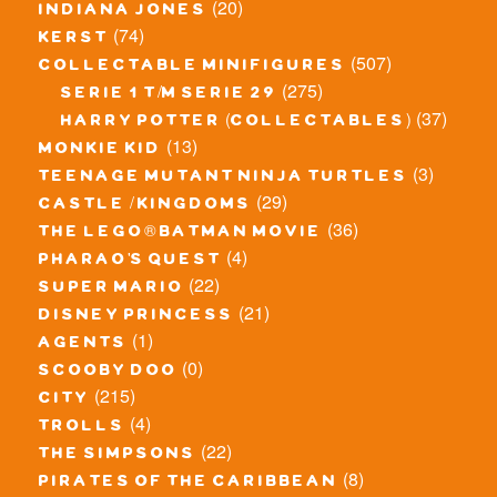
(20)
indiana jones
(74)
kerst
(507)
collectable minifigures
(275)
serie 1 t/m serie 29
(37)
harry potter (collectables)
(13)
monkie kid
(3)
teenage mutant ninja turtles
(29)
castle / kingdoms
(36)
the lego® batman movie
(4)
pharao's quest
(22)
super mario
(21)
disney princess
(1)
agents
(0)
scooby doo
(215)
city
(4)
trolls
(22)
the simpsons
(8)
pirates of the caribbean