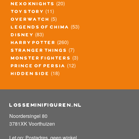
(20)
nexo knights
(11)
toy story
(5)
overwatch
(53)
legends of chima
(83)
disney
(260)
harry potter
(7)
stranger things
(3)
monster fighters
(12)
prince of persia
(18)
hidden side
losseminifiguren.nl
Noordersingel 80
3781XK Voorthuizen
Let op: Postadres, geen winkel.