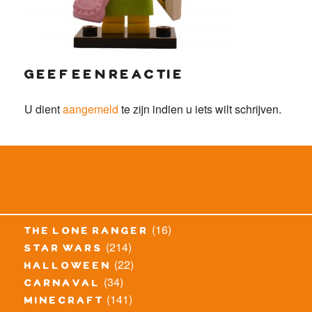
geef een reactie
U dient
aangemeld
te zijn indien u iets wilt schrijven.
(16)
the lone ranger
(214)
star wars
(22)
halloween
(34)
carnaval
(141)
minecraft