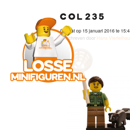
col235
Gepost op 15 januari 2016 te 15:4
Geschreven door
Hans Viertelha