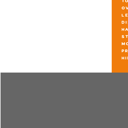
t
o
l
d
h
s
m
pr
h