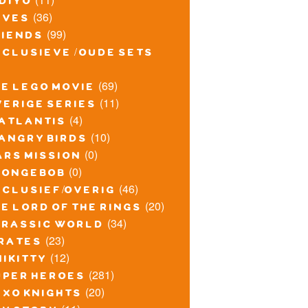
idiyo
(36)
lves
(99)
riends
xclusieve / oude sets
(69)
he lego movie
(11)
verige series
(4)
atlantis
(10)
angry birds
(0)
ars mission
(0)
pongebob
(46)
xclusief/overig
(20)
e lord of the rings
(34)
urassic world
(23)
irates
(12)
nikitty
(281)
uper heroes
(20)
exo knights