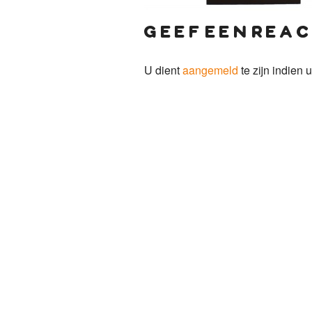
geef een reac
U dient
aangemeld
te zijn indien u