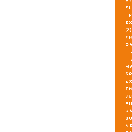
v
e
f
e
(8)
t
o
m
s
e
th
j
p
u
s
n