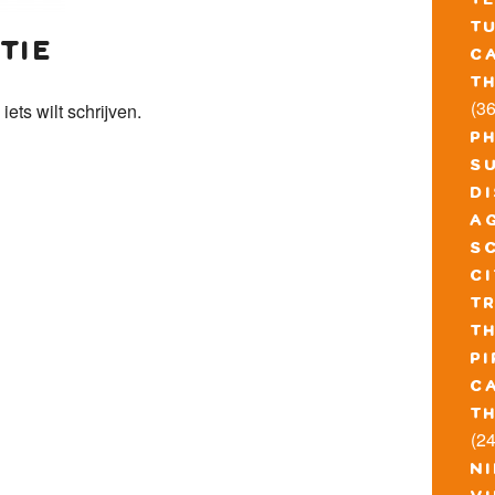
t
t
tie
c
t
(36
 iets wilt schrijven.
p
s
d
a
s
c
t
t
pi
c
t
(24
n