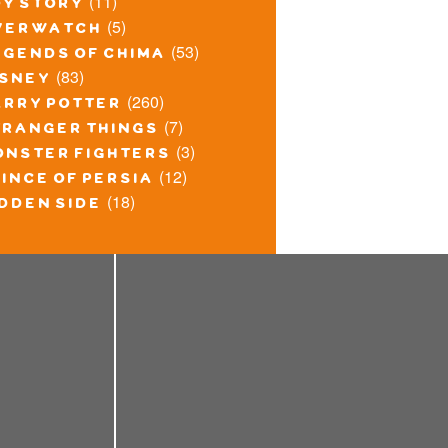
(11)
oy story
(5)
verwatch
(53)
egends of chima
(83)
isney
(260)
arry potter
(7)
tranger things
(3)
onster fighters
(12)
ince of persia
(18)
idden side