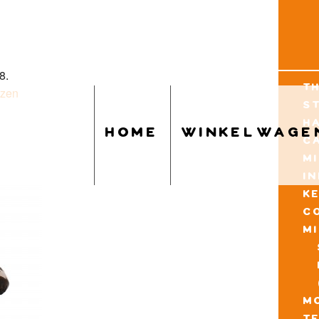
8.
t
uzen
s
h
home
winkelwage
c
m
i
k
c
m
mo