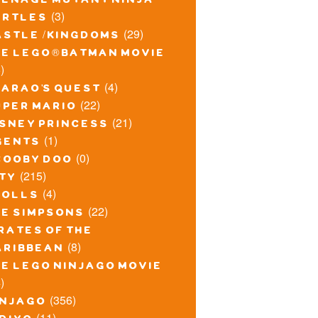
eenage mutant ninja
(3)
urtles
(29)
astle / kingdoms
he lego® batman movie
)
(4)
harao's quest
(22)
uper mario
(21)
isney princess
(1)
gents
(0)
cooby doo
(215)
ity
(4)
rolls
(22)
he simpsons
rates of the
(8)
aribbean
he lego ninjago movie
)
(356)
injago
(11)