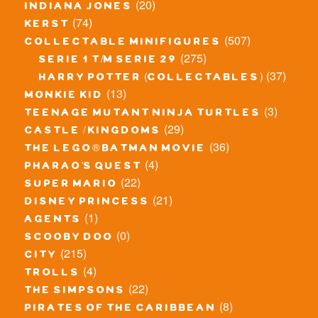
(20)
indiana jones
(74)
kerst
(507)
collectable minifigures
(275)
serie 1 t/m serie 29
(37)
harry potter (collectables)
(13)
monkie kid
(3)
teenage mutant ninja turtles
(29)
castle / kingdoms
(36)
the lego® batman movie
(4)
pharao's quest
(22)
super mario
(21)
disney princess
(1)
agents
(0)
scooby doo
(215)
city
(4)
trolls
(22)
the simpsons
(8)
pirates of the caribbean