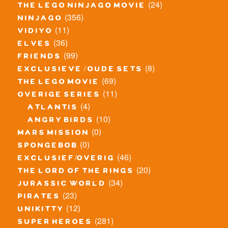
(24)
the lego ninjago movie
(356)
ninjago
(11)
vidiyo
(36)
elves
(99)
friends
(8)
exclusieve / oude sets
(69)
the lego movie
(11)
overige series
(4)
atlantis
(10)
angry birds
(0)
mars mission
(0)
spongebob
(46)
exclusief/overig
(20)
the lord of the rings
(34)
jurassic world
(23)
pirates
(12)
unikitty
(281)
super heroes