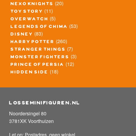
(20)
nexo knights
(11)
toy story
(5)
overwatch
(53)
legends of chima
(83)
disney
(260)
harry potter
(7)
stranger things
(3)
monster fighters
(12)
prince of persia
(18)
hidden side
losseminifiguren.nl
Noordersingel 80
3781XK Voorthuizen
Let op: Postadres, geen winkel.