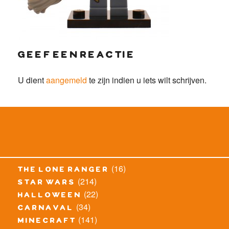
geef een reactie
U dient
aangemeld
te zijn indien u iets wilt schrijven.
(16)
the lone ranger
(214)
star wars
(22)
halloween
(34)
carnaval
(141)
minecraft