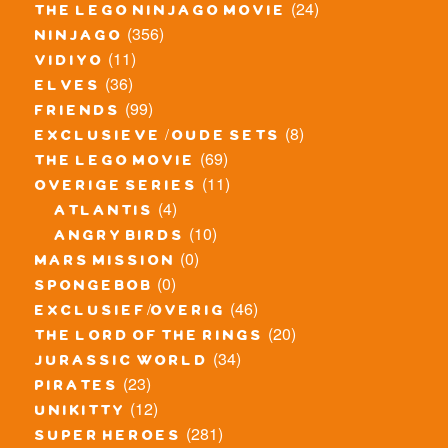
(24)
the lego ninjago movie
(356)
ninjago
(11)
vidiyo
(36)
elves
(99)
friends
(8)
exclusieve / oude sets
(69)
the lego movie
(11)
overige series
(4)
atlantis
(10)
angry birds
(0)
mars mission
(0)
spongebob
(46)
exclusief/overig
(20)
the lord of the rings
(34)
jurassic world
(23)
pirates
(12)
unikitty
(281)
super heroes