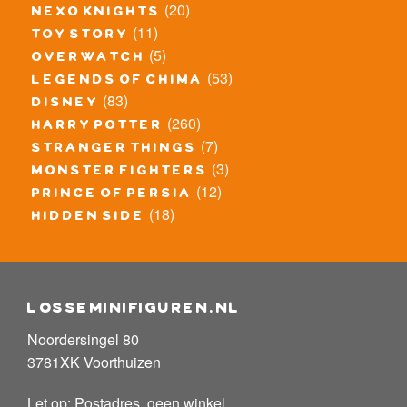
(20)
nexo knights
(11)
toy story
(5)
overwatch
(53)
legends of chima
(83)
disney
(260)
harry potter
(7)
stranger things
(3)
monster fighters
(12)
prince of persia
(18)
hidden side
losseminifiguren.nl
Noordersingel 80
3781XK Voorthuizen
Let op: Postadres, geen winkel.