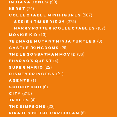
(20)
indiana jones
(74)
kerst
(507)
collectable minifigures
(275)
serie 1 t/m serie 29
(37)
harry potter (collectables)
(13)
monkie kid
(3)
teenage mutant ninja turtles
(29)
castle / kingdoms
(36)
the lego® batman movie
(4)
pharao's quest
(22)
super mario
(21)
disney princess
(1)
agents
(0)
scooby doo
(215)
city
(4)
trolls
(22)
the simpsons
(8)
pirates of the caribbean