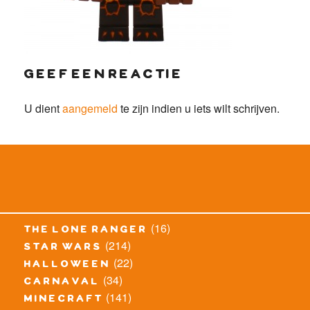
geef een reactie
U dient
aangemeld
te zijn indien u iets wilt schrijven.
(16)
the lone ranger
(214)
star wars
(22)
halloween
(34)
carnaval
(141)
minecraft