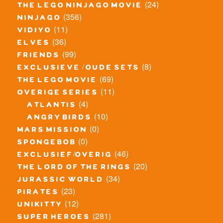
(24)
the lego ninjago movie
(356)
ninjago
(11)
vidiyo
(36)
elves
(99)
friends
(8)
exclusieve / oude sets
(69)
the lego movie
(11)
overige series
(4)
atlantis
(10)
angry birds
(0)
mars mission
(0)
spongebob
(46)
exclusief/overig
(20)
the lord of the rings
(34)
jurassic world
(23)
pirates
(12)
unikitty
(281)
super heroes