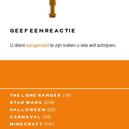
geef een reactie
U dient
aangemeld
te zijn indien u iets wilt schrijven.
(16)
the lone ranger
(214)
star wars
(22)
halloween
(34)
carnaval
(141)
minecraft