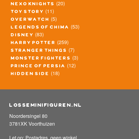
(20)
nexo knights
(11)
toy story
(5)
overwatch
(53)
legends of chima
(83)
disney
(259)
harry potter
(7)
stranger things
(3)
monster fighters
(12)
prince of persia
(18)
hidden side
losseminifiguren.nl
Noordersingel 80
3781XK Voorthuizen
Let op: Postadres, geen winkel.