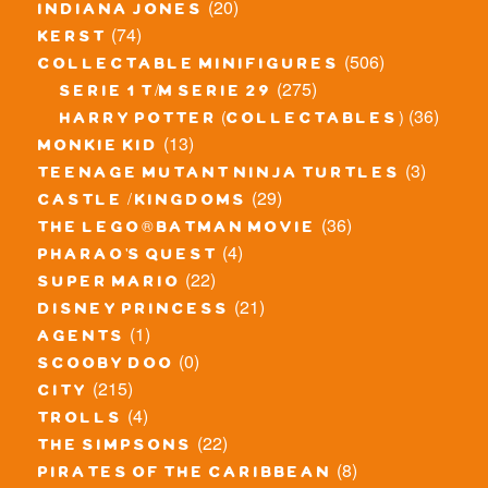
(20)
indiana jones
(74)
kerst
(506)
collectable minifigures
(275)
serie 1 t/m serie 29
(36)
harry potter (collectables)
(13)
monkie kid
(3)
teenage mutant ninja turtles
(29)
castle / kingdoms
(36)
the lego® batman movie
(4)
pharao's quest
(22)
super mario
(21)
disney princess
(1)
agents
(0)
scooby doo
(215)
city
(4)
trolls
(22)
the simpsons
(8)
pirates of the caribbean